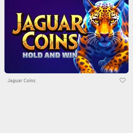
Jaguar Coins