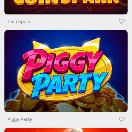
Coin Spark
Piggy Party