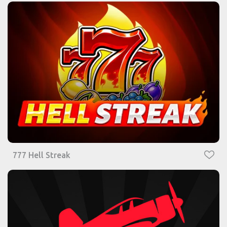
777 Hell Streak