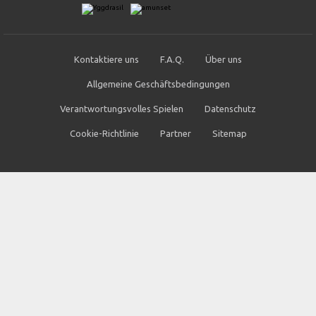
Kontaktiere uns
F.A.Q.
Über uns
Allgemeine Geschäftsbedingungen
Verantwortungsvolles Spielen
Datenschutz
Cookie-Richtlinie
Partner
Sitemap