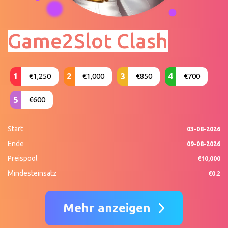
Game2Slot Clash
1
2
3
4
€1,250
€1,000
€850
€700
5
€600
Start
03-08-2026
Ende
09-08-2026
Preispool
€10,000
Mindesteinsatz
€0.2
Mehr anzeigen