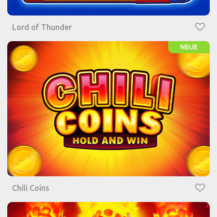
Lord of Thunder
NEUE
Chili Coins