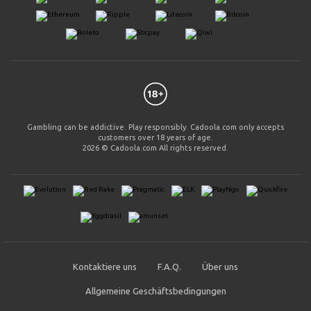
Gambling can be addictive. Play responsibly. Cadoola.com only accepts
customers over 18 years of age.
2026 © Cadoola.com All rights reserved.
Kontaktiere uns
F.A.Q.
Über uns
Allgemeine Geschäftsbedingungen