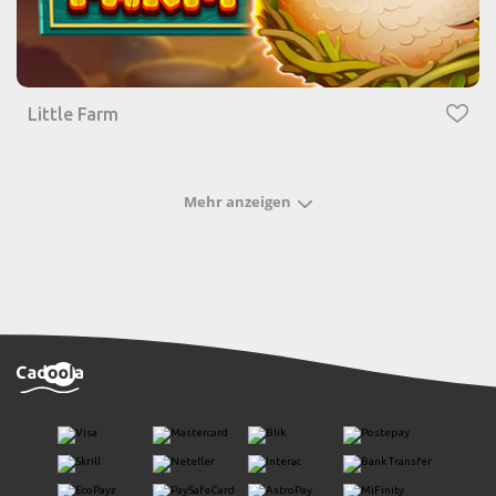
Little Farm
Mehr anzeigen