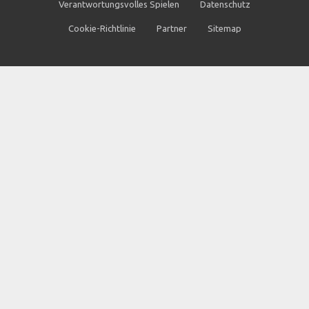
Verantwortungsvolles Spielen
Datenschutz
Cookie-Richtlinie
Partner
Sitemap