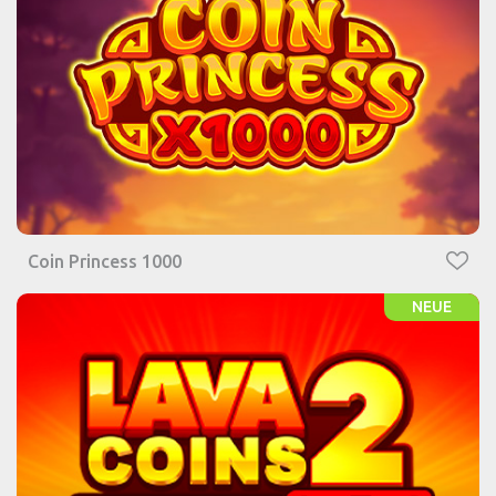
Coin Princess 1000
NEUE