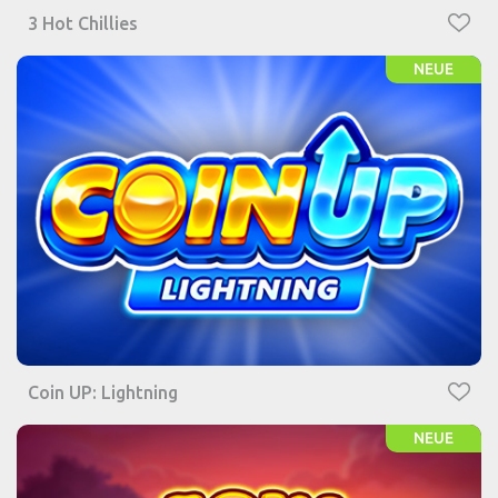
3 Hot Chillies
NEUE
Coin UP: Lightning
NEUE