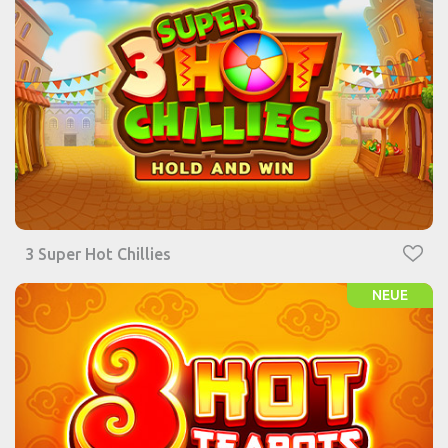
3 Super Hot Chillies
NEUE