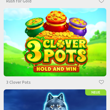
Rush for Gold
3 Clover Pots
NEUE