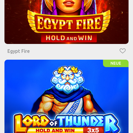
Egypt Fire
NEUE