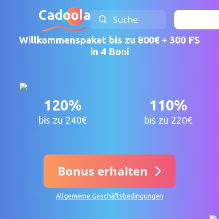
Suche
Anmel
Willkommenspaket bis zu 800€ + 300 FS
in 4 Boni
120%
110%
bis zu 240€
bis zu 220€
Bonus erhalten
Allgemeine Geschäftsbedingungen