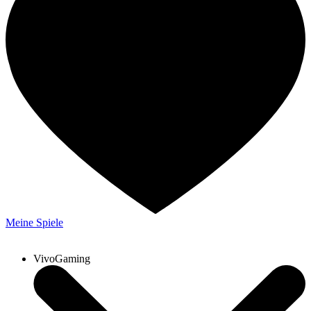
Meine Spiele
VivoGaming