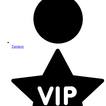
Turniere