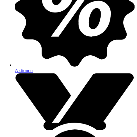
Aktionen