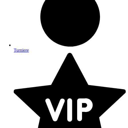
Turniere