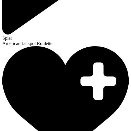
Spiel
American Jackpot Roulette