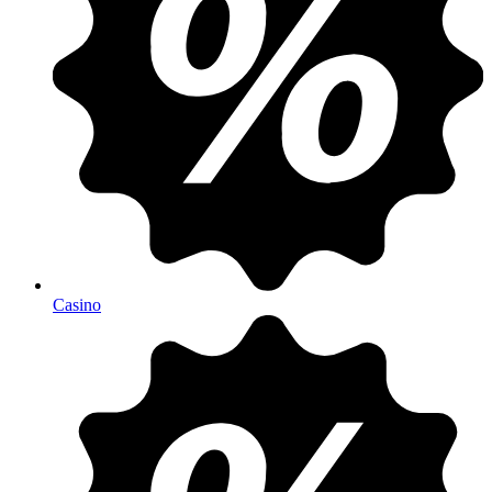
Casino