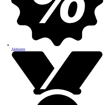
Aktionen