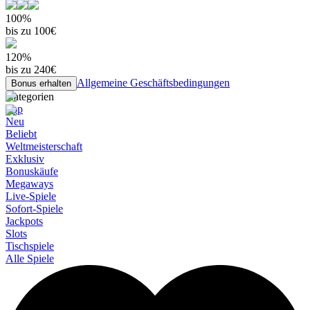
100%
bis zu 100€
120%
bis zu 240€
Allgemeine Geschäftsbedingungen
Bonus erhalten
Kategorien
Top
Neu
Beliebt
Weltmeisterschaft
Exklusiv
Bonuskäufe
Megaways
Live-Spiele
Sofort-Spiele
Jackpots
Slots
Tischspiele
Alle Spiele