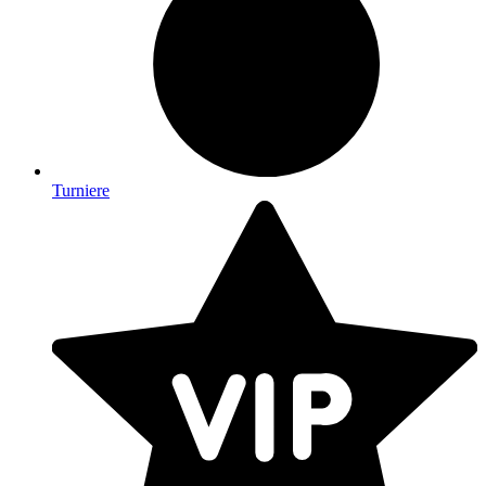
Turniere