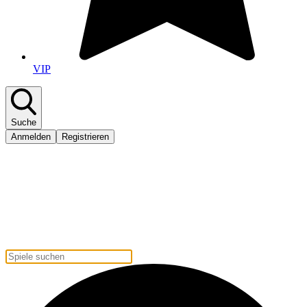
VIP
Suche
Anmelden
Registrieren