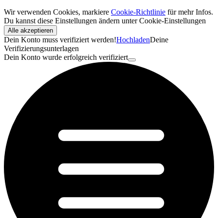
Wir verwenden Cookies, markiere
Cookie-Richtlinie
für mehr Infos.
Du kannst diese Einstellungen ändern unter
Cookie-Einstellungen
Alle akzeptieren
Dein Konto muss verifiziert werden!
Hochladen
Deine
Verifizierungsunterlagen
Dein Konto wurde erfolgreich verifiziert