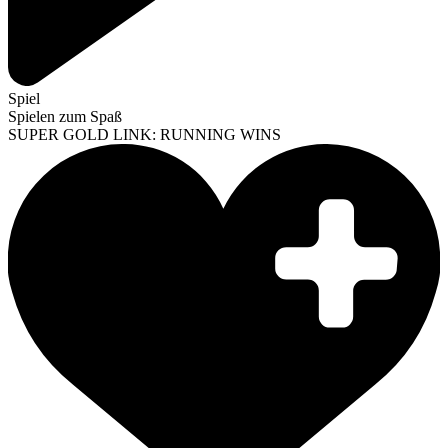
Spiel
Spielen zum Spaß
SUPER GOLD LINK: RUNNING WINS