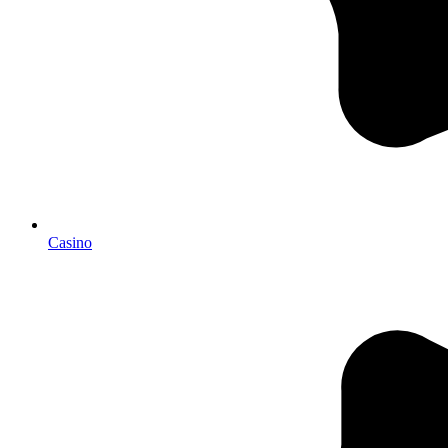
Casino