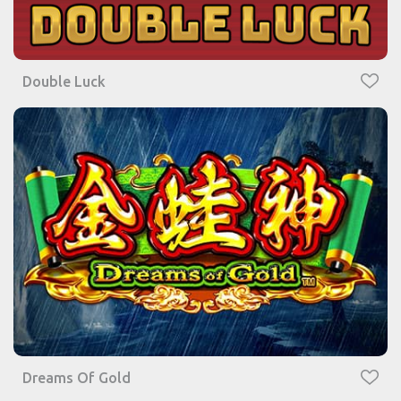
Double Luck
Dreams Of Gold