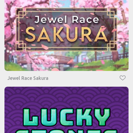
Jewel Race Sakura