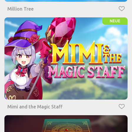
Million Tree
NEUE
Mimi and the Magic Staff