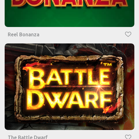
Reel Bonanza
The Battle Dwarf