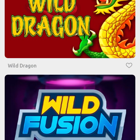
Wild Dragon