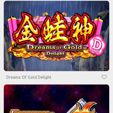
Dreams Of Gold Delight