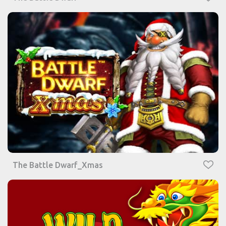
The Battle Dwarf_Xmas