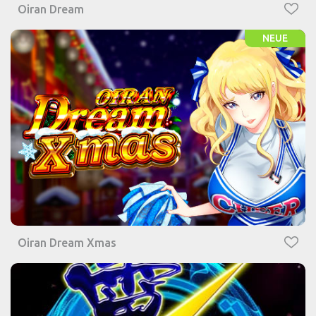
Oiran Dream
NEUE
Oiran Dream Xmas