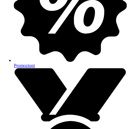
Promozioni