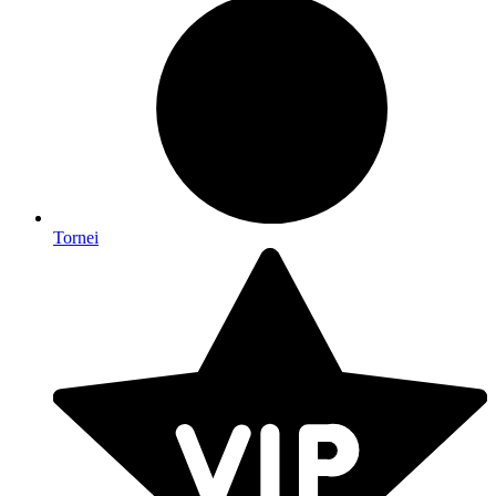
Tornei