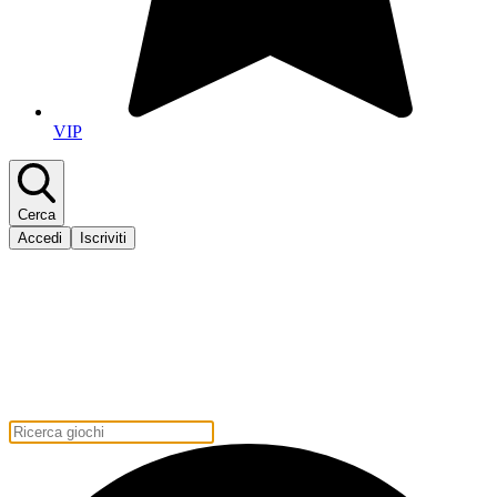
VIP
Cerca
Accedi
Iscriviti