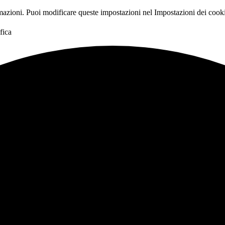
rmazioni. Puoi modificare queste impostazioni nel
Impostazioni dei cook
fica