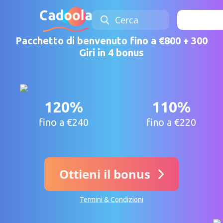
Cerca
Acce
Pacchetto di benvenuto fino a €800 + 300
Giri in 4 bonus
120%
110%
fino a €240
fino a €220
Ottieni il bonus
Termini & Condizioni