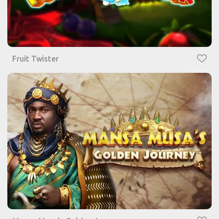
Fruit Twister