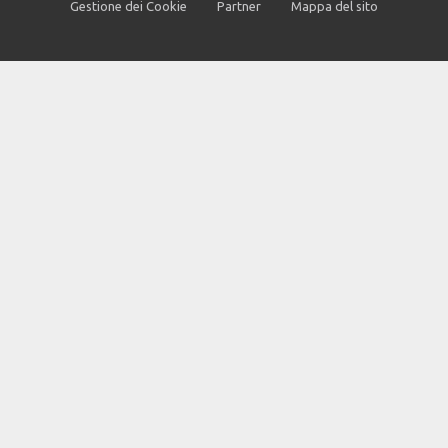
Gestione dei Cookie
Partner
Mappa del sito