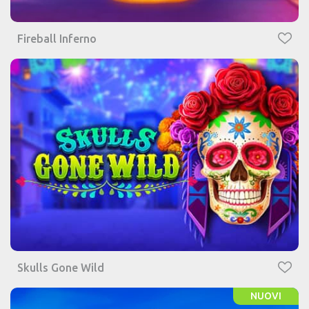
Fireball Inferno
Skulls Gone Wild
NUOVI