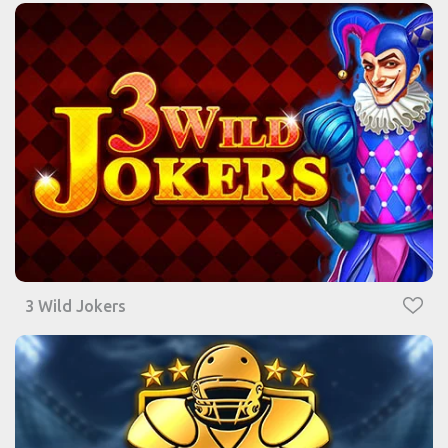
3 Wild Jokers