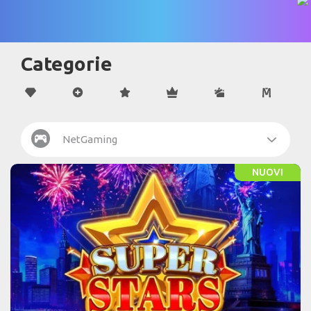
Categorie
NetGaming
NUOVI