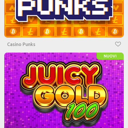
Casino Punks
NUOVI