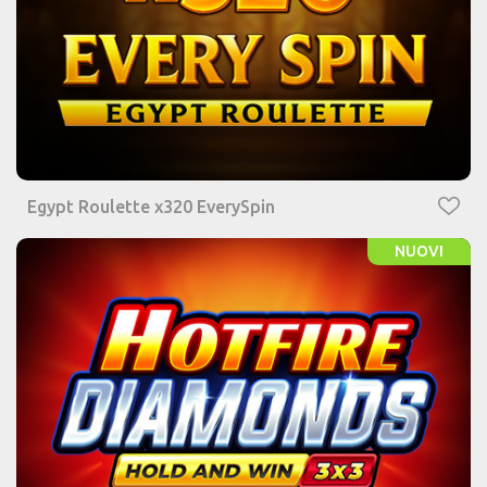
Egypt Roulette x320 EverySpin
NUOVI