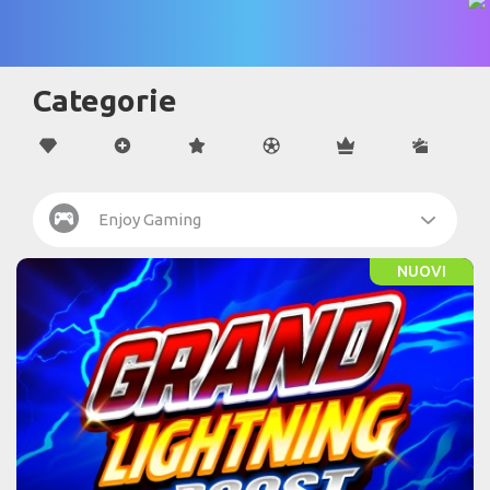
Categorie
Enjoy Gaming
NUOVI