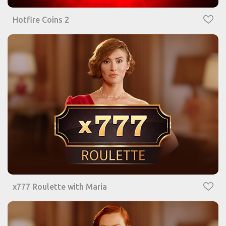
Hotfire Coins 2
x777 Roulette with Maria