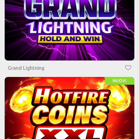
Grand Lightning
NUOVI