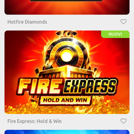
Hotfire Diamonds
NUOVI
Fire Express: Hold & Win