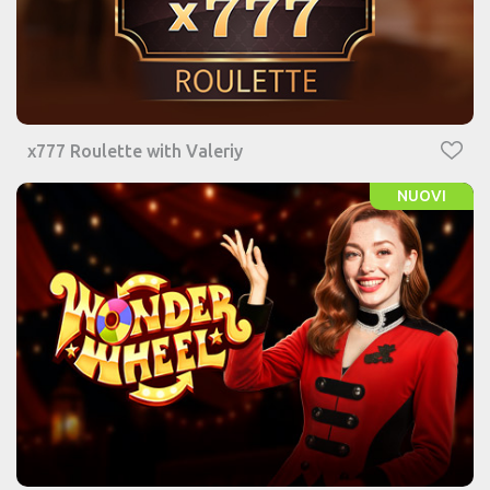
x777 Roulette with Valeriy
NUOVI