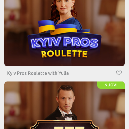
Kyiv Pros Roulette with Yulia
NUOVI