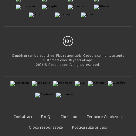
Gambling can be addictive. Play responsibly. Cadoola.com only accepts
customers over 18 years of age.
2026 © Cadoola.com All rights reserved.
Contattaci
F.A.Q.
Chi siamo
Termini e Condizioni
Gioco responsabile
Politica sulla privacy