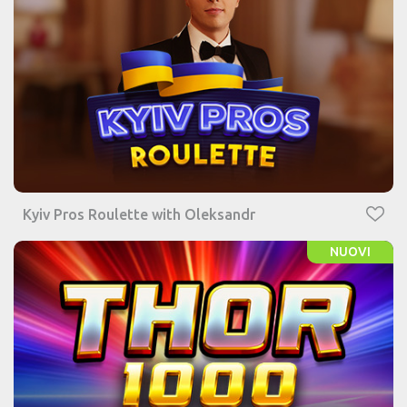
Kyiv Pros Roulette with Oleksandr
NUOVI