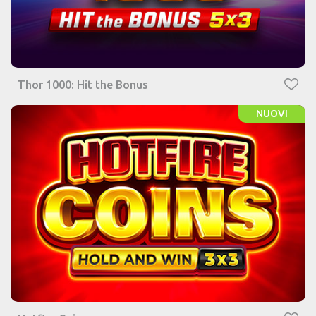
Thor 1000: Hit the Bonus
NUOVI