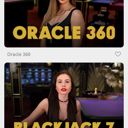
Oracle 360