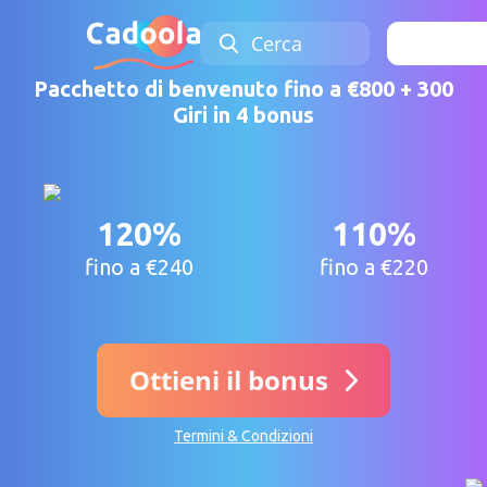
Cerca
Acce
Pacchetto di benvenuto fino a €800 + 300
Giri in 4 bonus
120%
110%
fino a €240
fino a €220
Ottieni il bonus
Termini & Condizioni