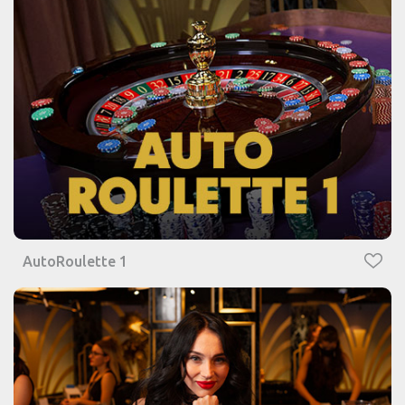
AutoRoulette 1