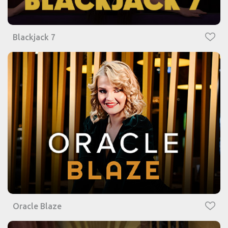
Blackjack 7
Oracle Blaze