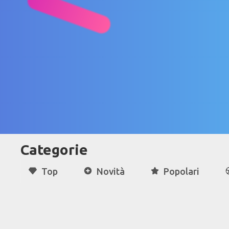
Categorie
Top
Novità
Popolari