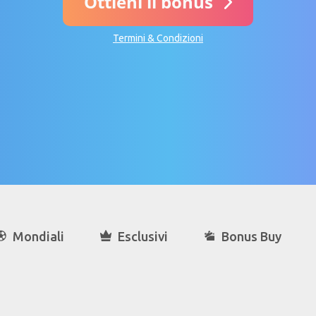
Ottieni il bonus
Termini & Condizioni
Mondiali
Esclusivi
Bonus Buy