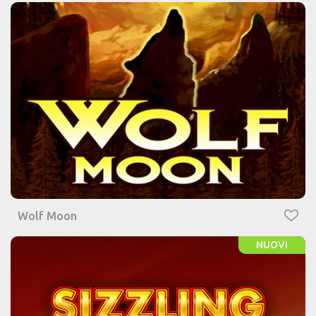
Wolf Moon
NUOVI