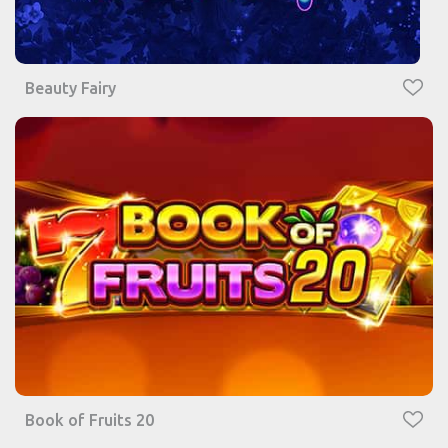
Beauty Fairy
Book of Fruits 20