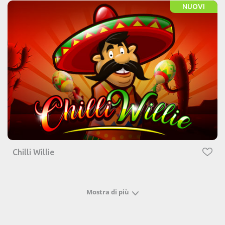
NUOVI
Chilli Willie
Mostra di più