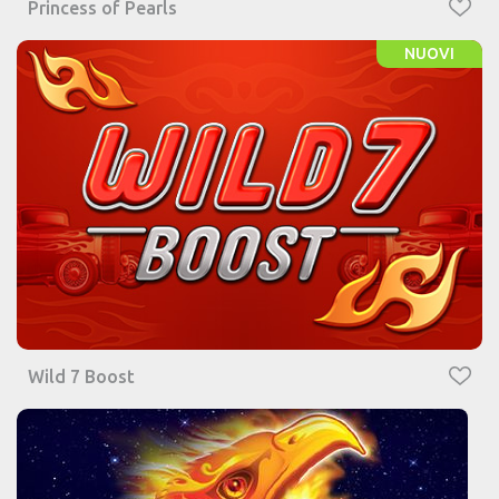
Princess of Pearls
NUOVI
Wild 7 Boost