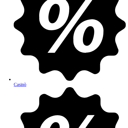
Casinò