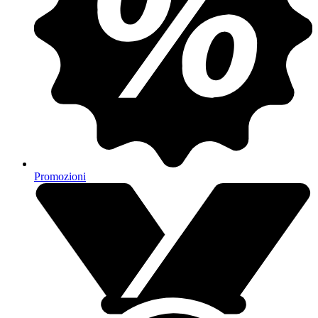
Promozioni