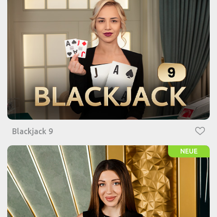
Blackjack 9
NEUE