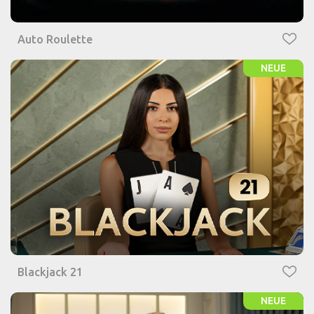
Auto Roulette
NEUE
Blackjack 21
NEUE