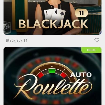
Blackjack 11
NEUE