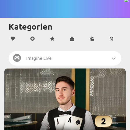
Kategorien
Imagine Live