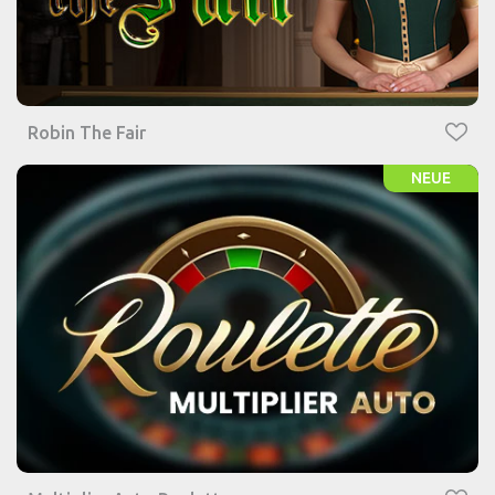
Robin The Fair
NEUE