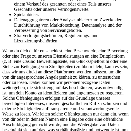
einem Verkauf des gesamten oder eines Teils unseres
Geschäfts oder unserer Vermögenswerte.
Spielanbieter.
Datenaggregatoren oder Analyseanbieter zum Zwecke der
Durchführung von Marktforschung, Datenanalyse und der
Verbesserung von Serviceangeboten.
Strafverfolgungsbehörden, Regulierungs- und
Lizenzierungsbehörden.
Wenn du dich dafür entscheidest, eine Beschwerde, eine Bewertung
oder eine Frage zu unseren Dienstleistungen an eine Drittplattform
(z. B. eine Casino-Bewertungsseite, ein Glücksspielforum oder eine
Stelle zur Beilegung von Streitigkeiten) zu übermitteln, kann es sein,
dass wir uns direkt an diese Plattformen wenden müssen, um die
von dir angesprochene Angelegenheit zu klären, zu untersuchen
oder zu lösen. Dabei können wir personenbezogene Daten
weitergeben, die sich streng auf das beschränken, was notwendig
ist, um dein Konto zu identifizieren und angemessen zu reagieren.
Solche Offenlegungen erfolgen auf der Grundlage unseres
berechtigten Interesses, unseren geschäftlichen Ruf zu schützen und
externe Streitigkeiten auf transparente und verantwortungsvolle
Weise zu lösen. Wir leiten solche Offenlegungen nur dann ein, wenn
von dir oder in deinem Namen eine Eingabe oder eine öffentliche
Anschuldigung gemacht wurde, und die Weitergabe von Daten
beschränkt sich auf das, was verhältnismäßig und notwendig ist, um