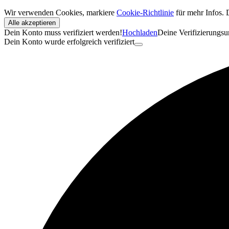
Wir verwenden Cookies, markiere
Cookie-Richtlinie
für mehr Infos. 
Alle akzeptieren
Dein Konto muss verifiziert werden!
Hochladen
Deine Verifizierungsu
Dein Konto wurde erfolgreich verifiziert