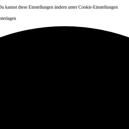
Du kannst diese Einstellungen ändern unter
Cookie-Einstellungen
nterlagen