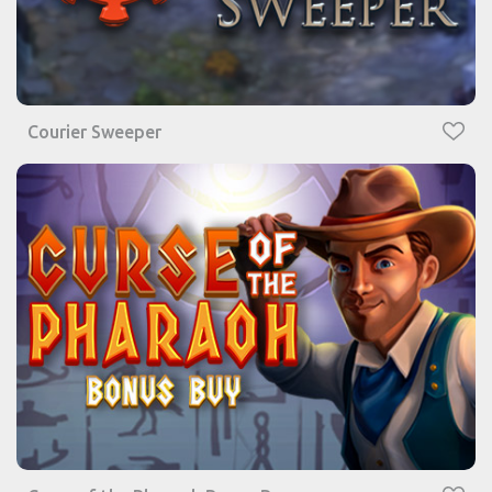
Courier Sweeper