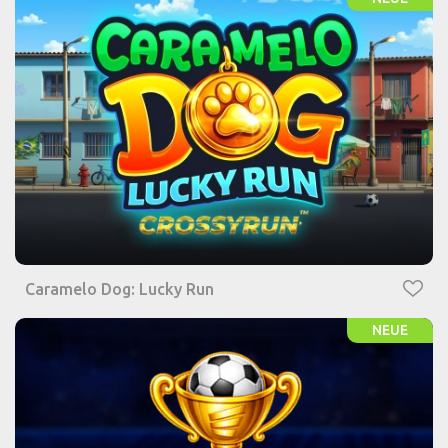
Caramelo Dog: Lucky Run
NEUE