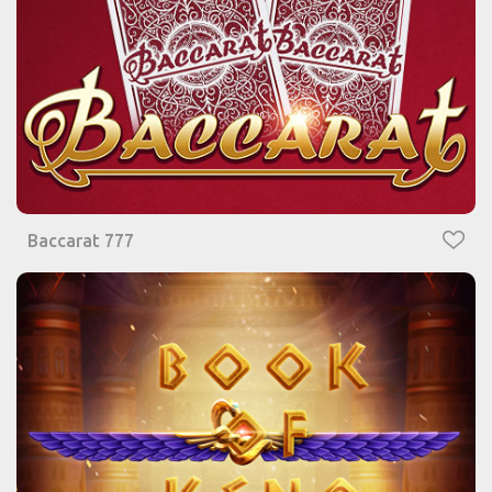
Baccarat 777