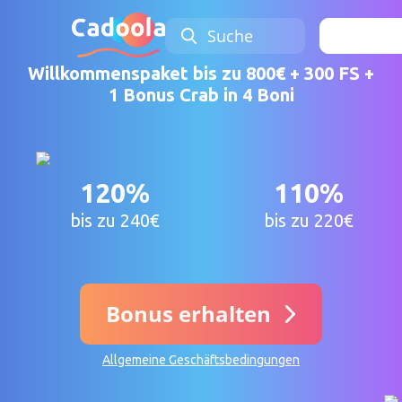
Suche
Anmel
Willkommenspaket bis zu 800€ + 300 FS +
1 Bonus Crab in 4 Boni
120%
110%
bis zu 240€
bis zu 220€
Bonus erhalten
Allgemeine Geschäftsbedingungen