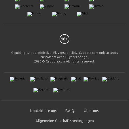
Gambling can be addictive. Play responsibly. Cadoola.com only accepts
customers over 18 years of age.
2026 © Cadoola.com All rights reserved.
Kontaktiere uns
F.A.Q.
Über uns
Allgemeine Geschäftsbedingungen