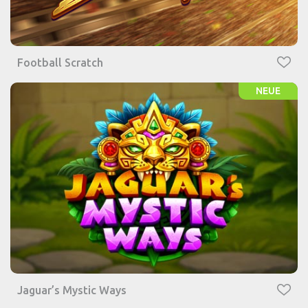
Football Scratch
NEUE
Jaguar’s Mystic Ways