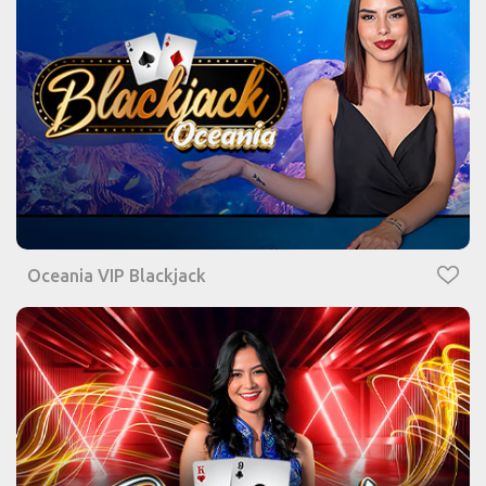
Oceania VIP Blackjack