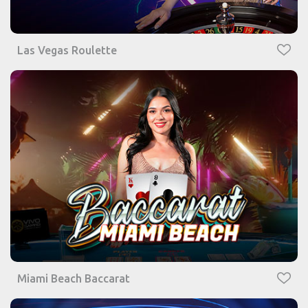
Las Vegas Roulette
Miami Beach Baccarat