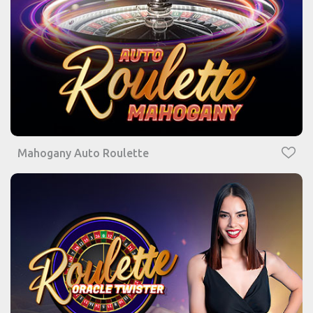
Mahogany Auto Roulette