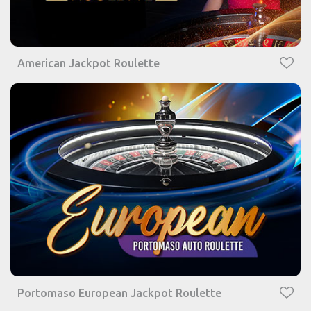
American Jackpot Roulette
Portomaso European Jackpot Roulette