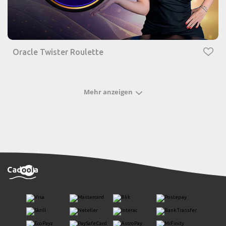
Oracle Twister Roulette
Mehr anzeigen