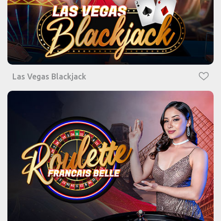
Las Vegas Blackjack