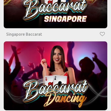
Singapore Baccarat