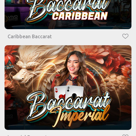
Caribbean Baccarat