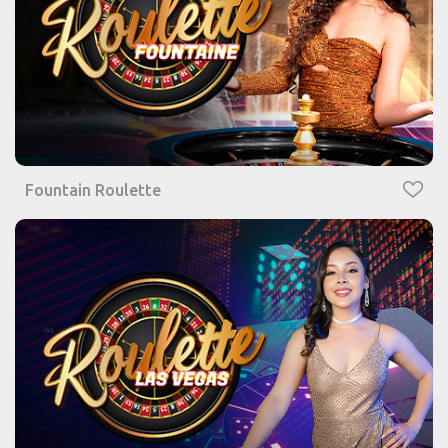
Fountain Roulette