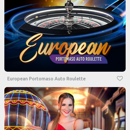
European Portomaso Auto Roulette