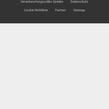
Verantwortungsvolles Spielen
Datenschutz
Cookie-Richtlinie
Partner
Sitemap