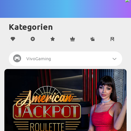
Kategorien
VivoGaming