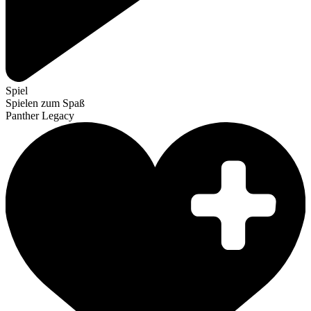
Spiel
Spielen zum Spaß
Panther Legacy