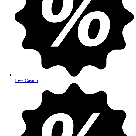
Live Casino