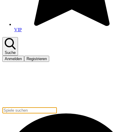
VIP
Suche
Anmelden
Registrieren