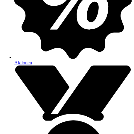
Aktionen