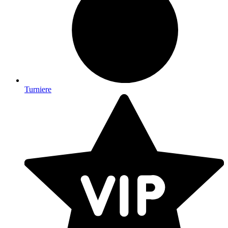
Turniere