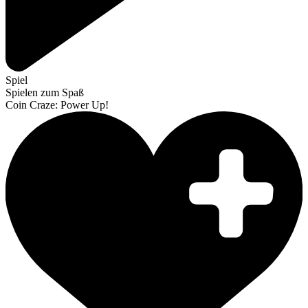
Spiel
Spielen zum Spaß
Coin Craze: Power Up!