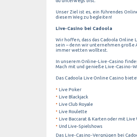
du unterwegs bist.
Unser Ziel ist es, ein führendes Onli
diesem Weg zu begleiten!
Live-Casino bei Cadoola
Wir hoffen, dass das Cadoola Online L
sein – denn wir unternehmen große An
immer wetten wolltest.
In unserem Online-Live-Casino finde
Mach mit und genieße Live-Casino-W
Das Cadoola Live Online Casino biete
Live Poker
Live Blackjack
Live Club Royale
Live Roulette
Live Baccarat & Karten oder mit Live
Und Live-Spielshows
Das Live-Casino-Vergnügen bei Cadool