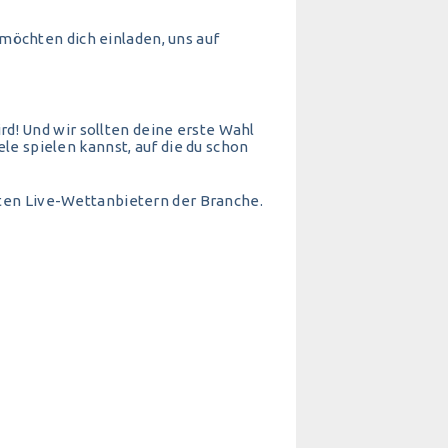
 möchten dich einladen, uns auf
rd! Und wir sollten deine erste Wahl
le spielen kannst, auf die du schon
ten Live-Wettanbietern der Branche.