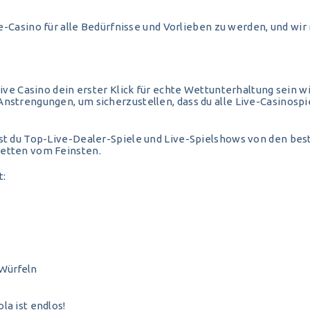
ne-Casino für alle Bedürfnisse und Vorlieben zu werden, und wir
ive Casino dein erster Klick für echte Wettunterhaltung sein wi
strengungen, um sicherzustellen, dass du alle Live-Casinospie
st du Top-Live-Dealer-Spiele und Live-Spielshows von den bes
etten vom Feinsten.
t:
 Würfeln
a ist endlos!