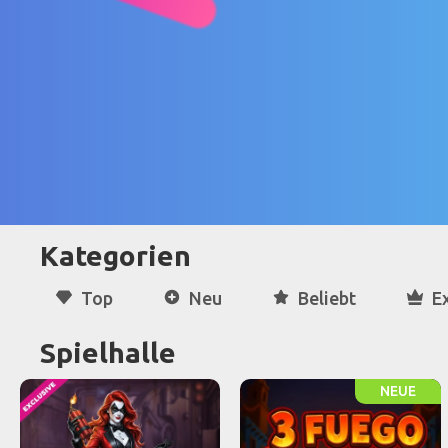
Kategorien
Top
Neu
Beliebt
E
Spielhalle
NEUE