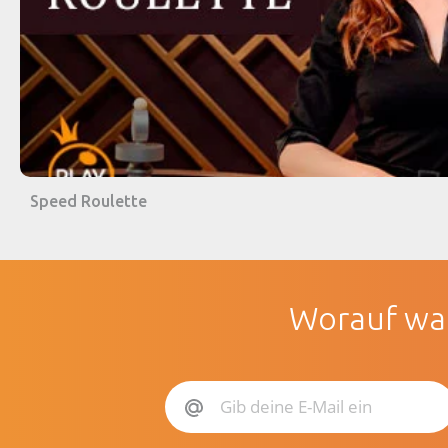
Speed Roulette
Worauf war