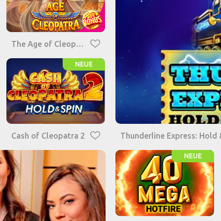
The Age of Cleopatra
NEUE
Cash of Cleopatra 2
Thunderline Express: Hold 
NEUE