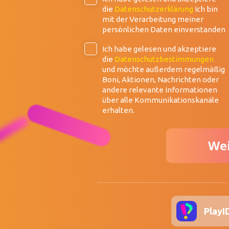
die
Datenschutzerklärung
Ich bin
mit der Verarbeitung meiner
persönlichen Daten einverstanden
Ich habe gelesen und akzeptiere
die
Datenschutzbestimmungen
und möchte außerdem regelmäßig
Boni, Aktionen, Nachrichten oder
andere relevante Informationen
über alle Kommunikationskanäle
erhalten.
Wei
PlayI