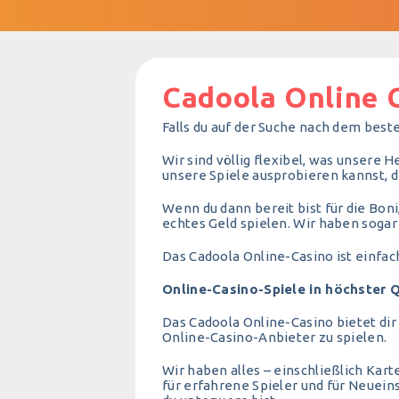
Cadoola Online C
Falls du auf der Suche nach dem beste
Wir sind völlig flexibel, was unsere
unsere Spiele ausprobieren kannst, 
Wenn du dann bereit bist für die Bon
echtes Geld spielen. Wir haben sogar
Das Cadoola Online-Casino ist einfac
Online-Casino-Spiele in höchster 
Das Cadoola Online-Casino bietet dir
Online-Casino-Anbieter zu spielen.
Wir haben alles – einschließlich Kart
für erfahrene Spieler und für Neuein