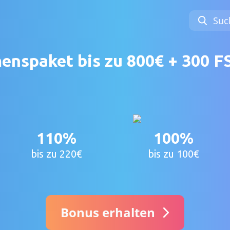
Suc
nspaket bis zu 800€ + 300 FS
110%
100%
bis zu 220€
bis zu 100€
Bonus erhalten