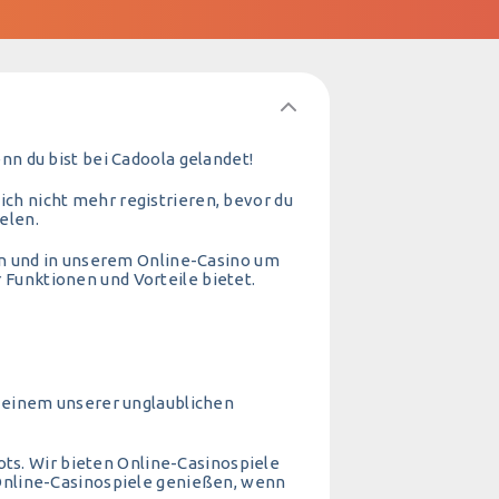
nn du bist bei Cadoola gelandet!
ch nicht mehr registrieren, bevor du
elen.
ren und in unserem Online-Casino um
 Funktionen und Vorteile bietet.
n einem unserer unglaublichen
lots. Wir bieten Online-Casinospiele
 Online-Casinospiele genießen, wenn