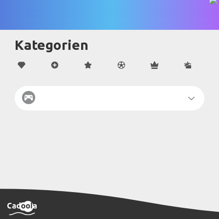
Kategorien