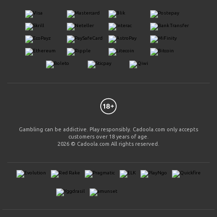
Gambling can be addictive. Play responsibly. Cadoola.com only accepts
customers over 18 years of age.
2026 © Cadoola.com All rights reserved.