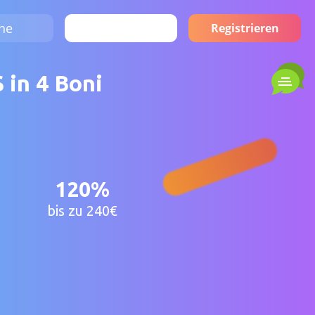
he
Anmelden
Registrieren
 in 4 Boni
120%
bis zu 240€