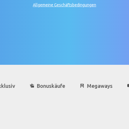
Allgemeine Geschäftsbedingungen
xklusiv
Bonuskäufe
Megaways