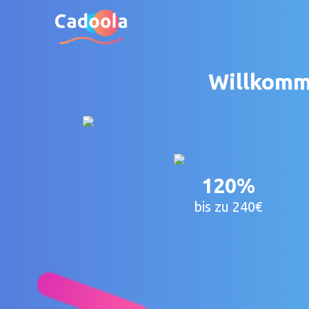
Willkomme
120%
bis zu 240€