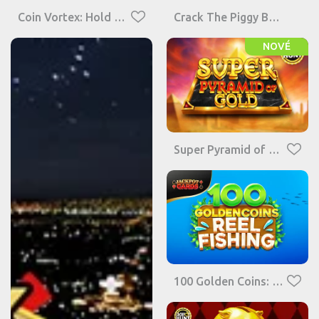
Coin Vortex: Hold the Spin
Crack The Piggy Bank Express
NOVÉ
Super Pyramid of Gold: Hold & Win
100 Golden Coins: Reel Fishing