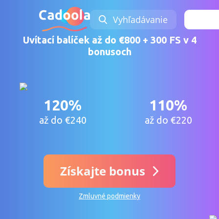
Vyhľadávanie
Prih
Uvítací balíček až do €800 + 300 FS v 4
bonusoch
120%
110%
až do €240
až do €220
Získajte bonus
Zmluvné podmienky