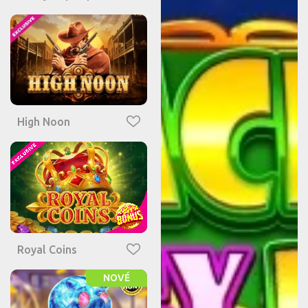
High Noon
Royal Coins
NOVÉ