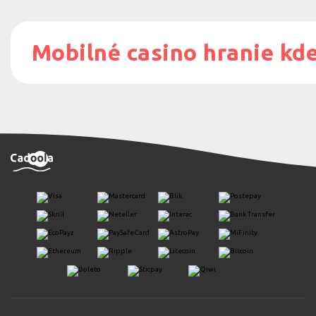
Mobilné casino hranie kd