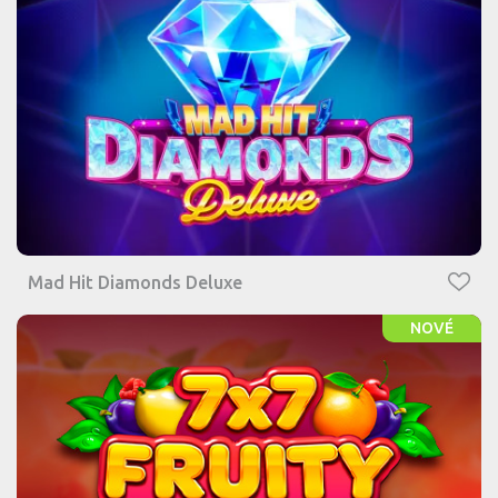
Mad Hit Diamonds Deluxe
NOVÉ