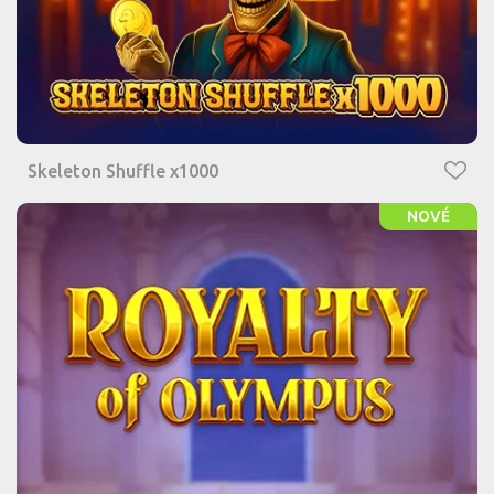
Skeleton Shuffle x1000
NOVÉ