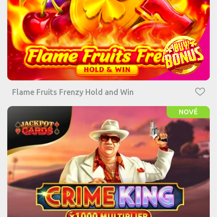
Flame Fruits Frenzy Hold and Win
NOVÉ