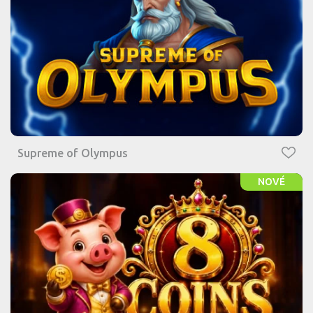
Supreme of Olympus
NOVÉ