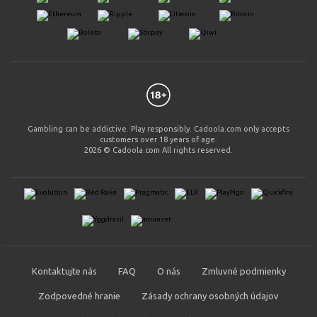
Gambling can be addictive. Play responsibly. Cadoola.com only accepts
customers over 18 years of age.
2026 © Cadoola.com All rights reserved.
Kontaktujte nás
FAQ
O nás
Zmluvné podmienky
Zodpovedné hranie
Zásady ochrany osobných údajov