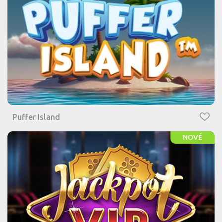
Puffer Island
NOVÉ