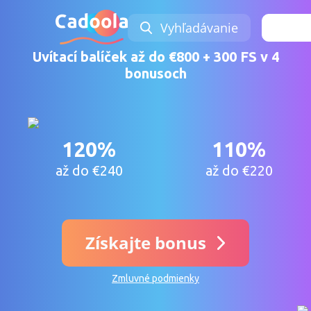
Vyhľadávanie
Prih
Uvítací balíček až do €800 + 300 FS v 4
bonusoch
120%
110%
až do €240
až do €220
Získajte bonus
Zmluvné podmienky