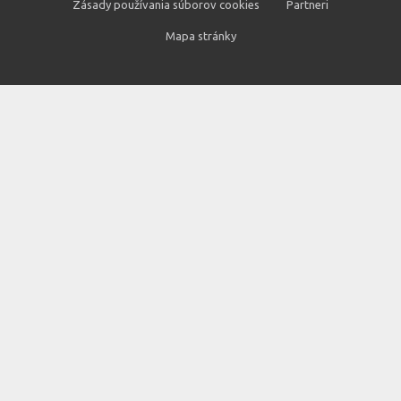
Zásady používania súborov cookies
Partneri
Mapa stránky