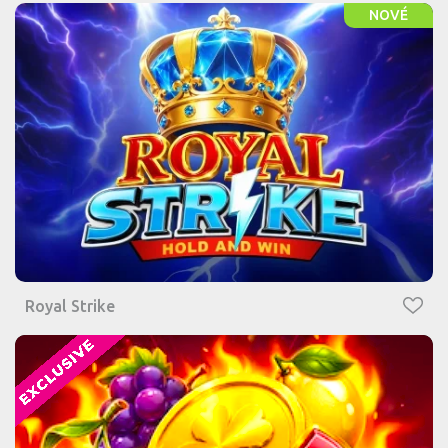
NOVÉ
Royal Strike