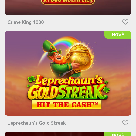
Crime King 1000
NOVÉ
Leprechaun’s Gold Streak
NOVÉ