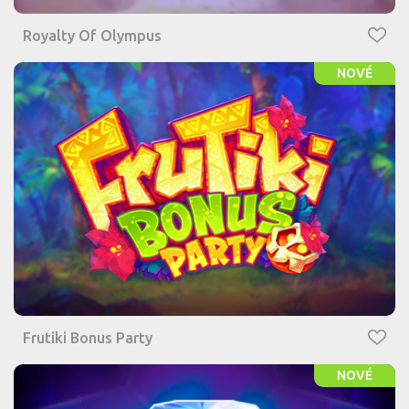
Royalty Of Olympus
NOVÉ
Frutiki Bonus Party
NOVÉ