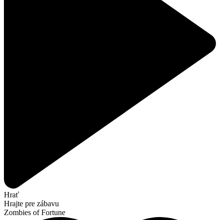
Hrať
Hrajte pre zábavu
Zombies of Fortune