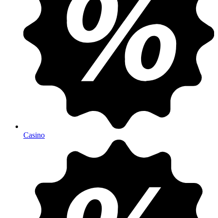
Casino