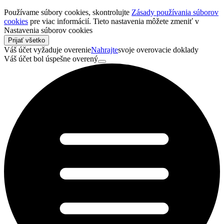
Používame súbory cookies, skontrolujte
Zásady používania súborov
cookies
pre viac informácií. Tieto nastavenia môžete zmeniť v
Nastavenia súborov cookies
Prijať všetko
Váš účet vyžaduje overenie
Nahrajte
svoje overovacie doklady
Váš účet bol úspešne overený