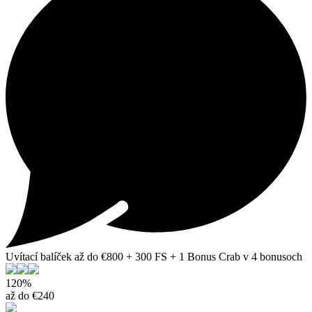
Uvítací balíček až do €800 + 300 FS + 1 Bonus Crab v 4 bonusoch
120%
až do €240