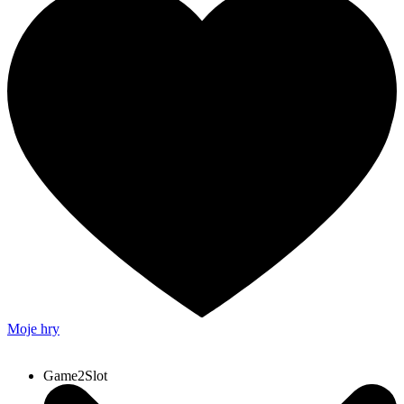
Moje hry
Game2Slot