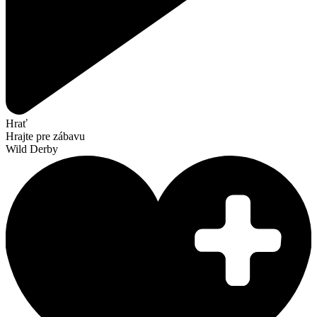
Hrať
Hrajte pre zábavu
Wild Derby