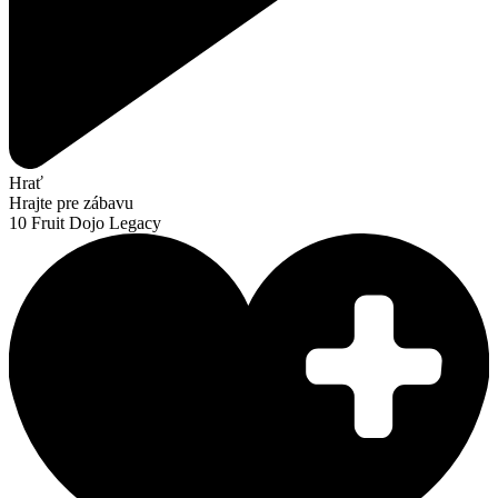
Hrať
Hrajte pre zábavu
10 Fruit Dojo Legacy