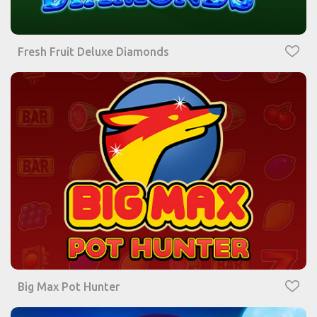
Fresh Fruit Deluxe Diamonds
Big Max Pot Hunter