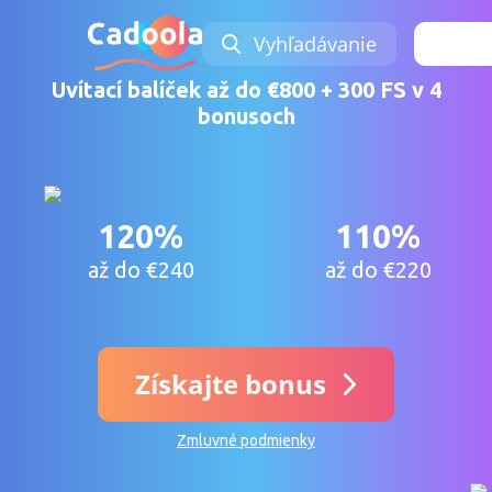
Vyhľadávanie
Prih
Uvítací balíček až do €800 + 300 FS v 4
bonusoch
120%
110%
až do €240
až do €220
Získajte bonus
Zmluvné podmienky