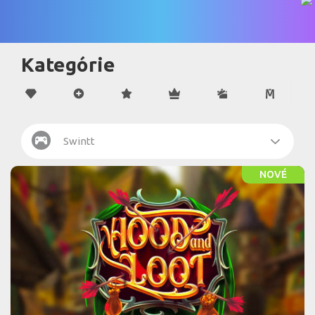
Kategórie
Swintt
NOVÉ