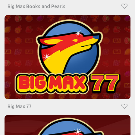
Big Max Books and Pearls
Big Max 77