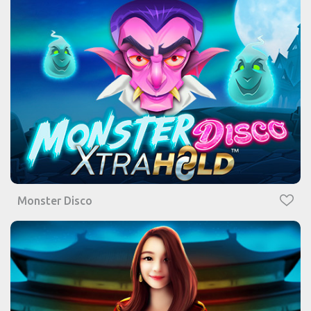
Monster Disco