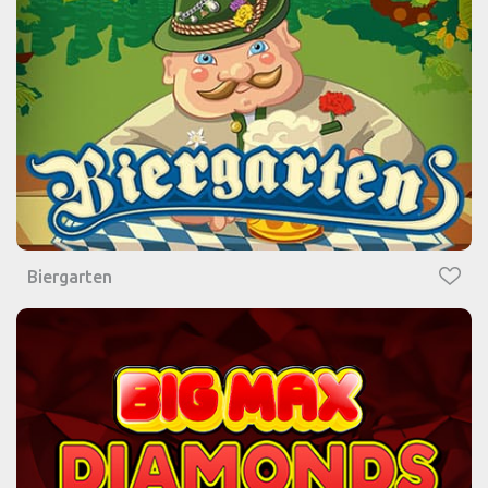
Biergarten