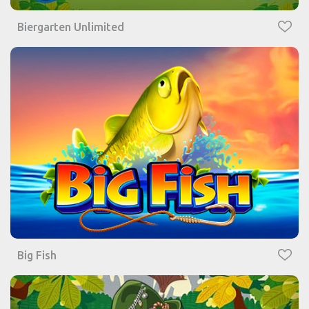
Biergarten Unlimited
Big Fish