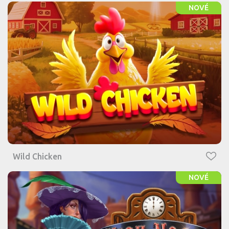
NOVÉ
Wild Chicken
NOVÉ