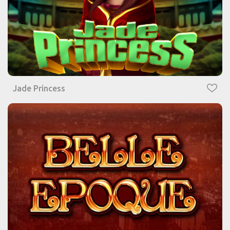
Jade Princess