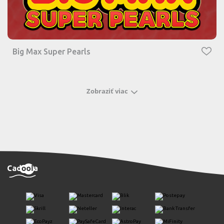
Big Max Super Pearls
Zobraziť viac