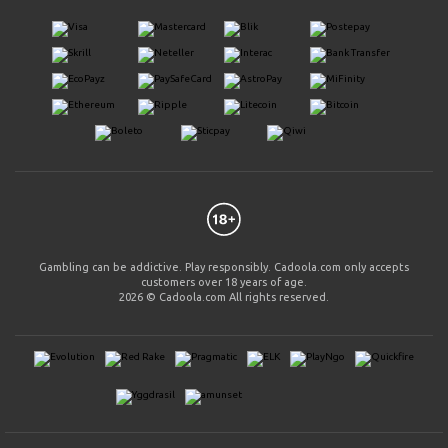
Gambling can be addictive. Play responsibly. Cadoola.com only accepts
customers over 18 years of age.
2026 © Cadoola.com All rights reserved.