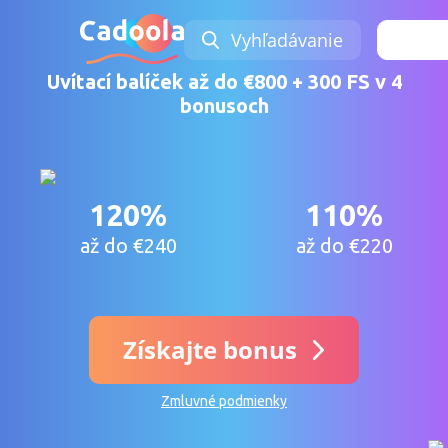
Vyhľadávanie
Prih
Uvítací balíček až do €800 + 300 FS v 4
bonusoch
120%
110%
až do €240
až do €220
Získajte bonus
Zmluvné podmienky