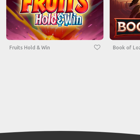
Fruits Hold & Win
Book of Lo