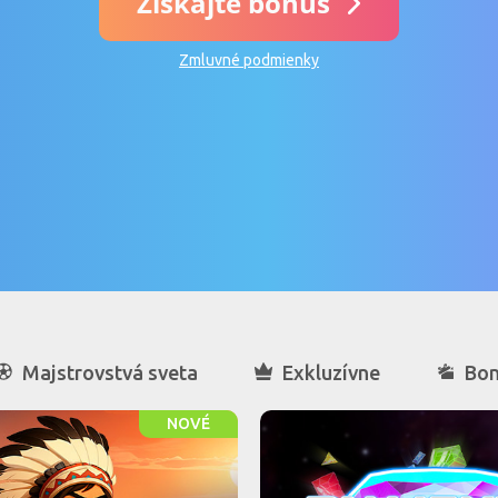
Získajte bonus
Zmluvné podmienky
Majstrovstvá sveta
Exkluzívne
Bon
NOVÉ