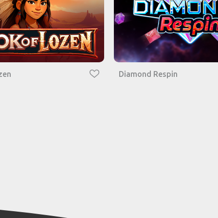
zen
Diamond Respin