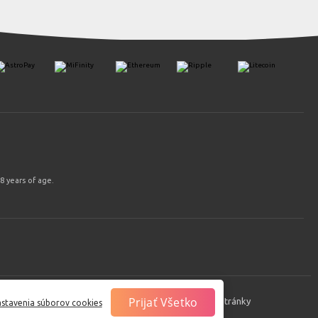
8 years of age.
Prijať Všetko
 používania súborov cookies
Partneri
Mapa stránky
stavenia súborov cookies