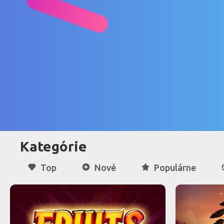
Kategórie
Top
Nové
Populárne