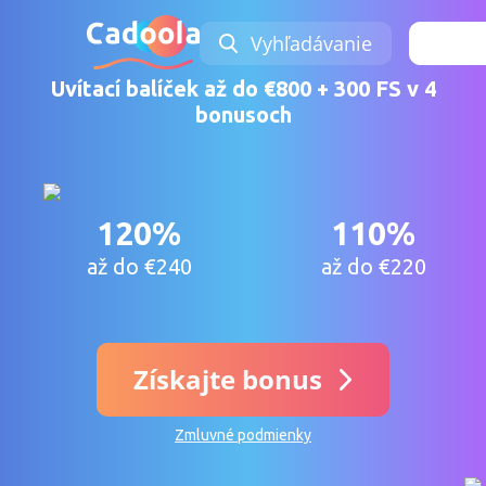
Vyhľadávanie
Prih
Uvítací balíček až do €800 + 300 FS v 4
bonusoch
120%
110%
až do €240
až do €220
Získajte bonus
Zmluvné podmienky