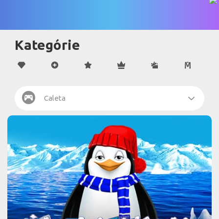
Kategórie
Caleta