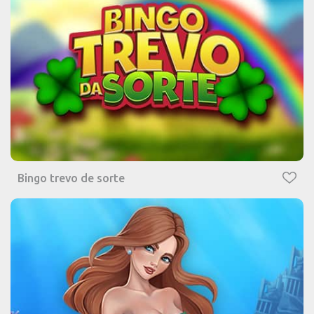
Bingo trevo de sorte