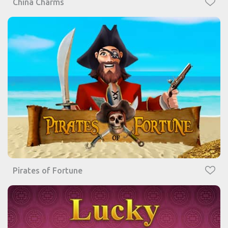
China Charms
Pirates of Fortune