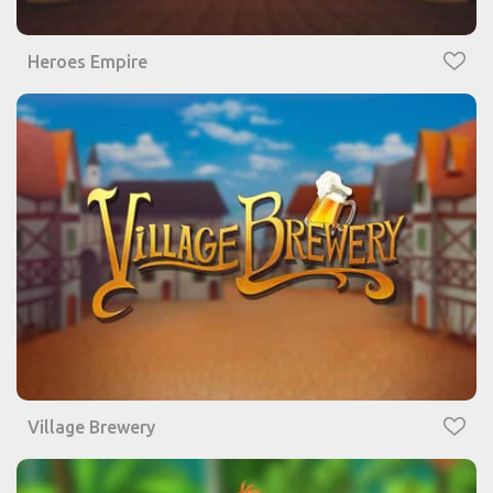
Heroes Empire
Village Brewery