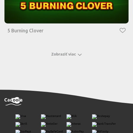
5 Burning Clover
Zobraziť viac