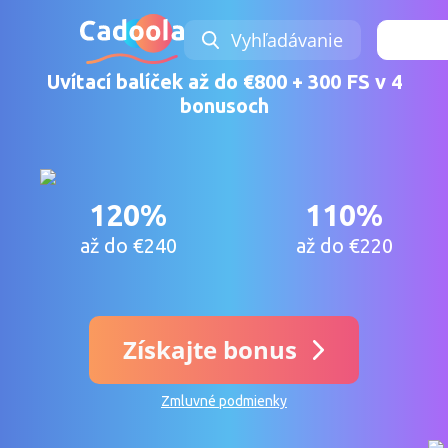
Vyhľadávanie
Prih
Uvítací balíček až do €800 + 300 FS v 4
bonusoch
120%
110%
až do €240
až do €220
Získajte bonus
Zmluvné podmienky