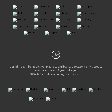
Gambling can be addictive. Play responsibly. Cadoola.com only accepts
customers over 18 years of age.
2026 © Cadoola.com All rights reserved.