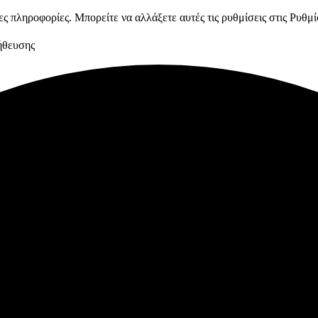
ς πληροφορίες. Μπορείτε να αλλάξετε αυτές τις ρυθμίσεις στις
Ρυθμί
ήθευσης