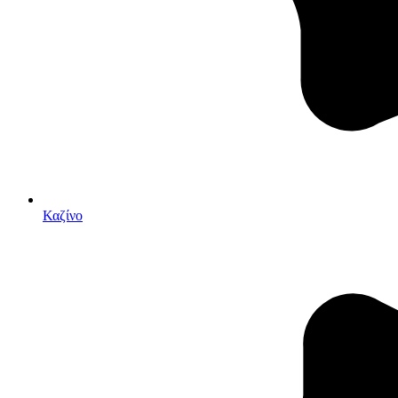
Καζίνο