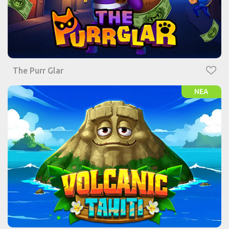
The Purr Glar
ΝΈΑ