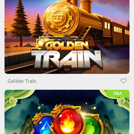
Golden Train
ΝΈΑ