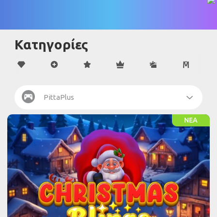
Κατηγορίες
PittaPlus
ΝΈΑ