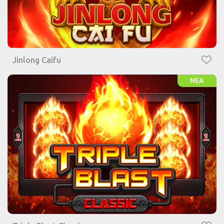
Jinlong Caifu
ΝΈΑ