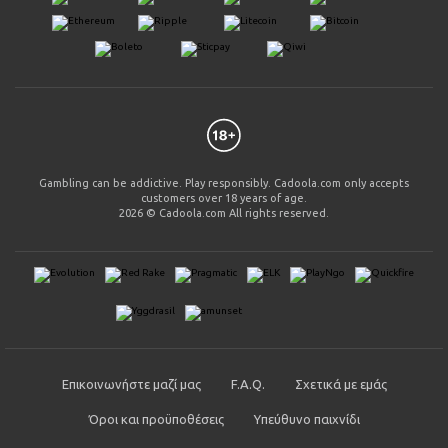
Gambling can be addictive. Play responsibly. Cadoola.com only accepts
customers over 18 years of age.
2026 © Cadoola.com All rights reserved.
Επικοινωνήστε μαζί μας
F.A.Q.
Σχετικά με εμάς
Όροι και προϋποθέσεις
Υπεύθυνο παιχνίδι