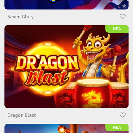
Seven Glory
ΝΈΑ
Dragon Blast
ΝΈΑ