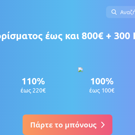
Αναζ
ίσματος έως και 800€ + 300 
110%
100%
έως 220€
έως 100€
Πάρτε το μπόνους