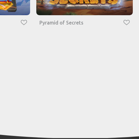
Pyramid of Secrets