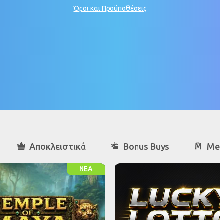
Όροι και Προϋποθέσεις
Αποκλειστικά
Bonus Buys
Me
ΝΈΑ