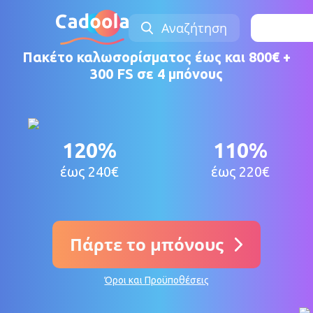
Αναζήτηση
Είσο
Πακέτο καλωσορίσματος έως και 800€ +
300 FS σε 4 μπόνους
120%
110%
έως 240€
έως 220€
Πάρτε το μπόνους
Όροι και Προϋποθέσεις