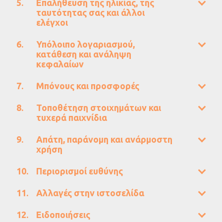
Επαλήθευση της ηλικίας, της
ταυτότητας σας και άλλοι
ελέγχοι
Υπόλοιπο λογαριασμού,
κατάθεση και ανάληψη
κεφαλαίων
Μπόνους και προσφορές
Τοποθέτηση στοιχημάτων και
τυχερά παιχνίδια
Απάτη, παράνομη και ανάρμοστη
χρήση
Περιορισμοί ευθύνης
Αλλαγές στην ιστοσελίδα
Ειδοποιήσεις