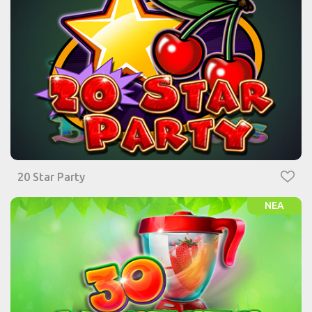
20 Star Party
ΝΈΑ