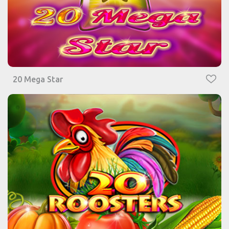
20 Mega Star