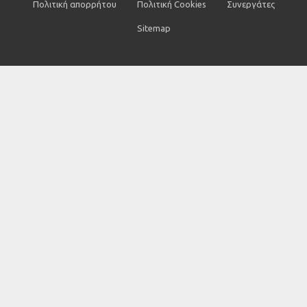
Πολιτική απορρήτου
Πολιτική Cookies
Συνεργάτες
Sitemap