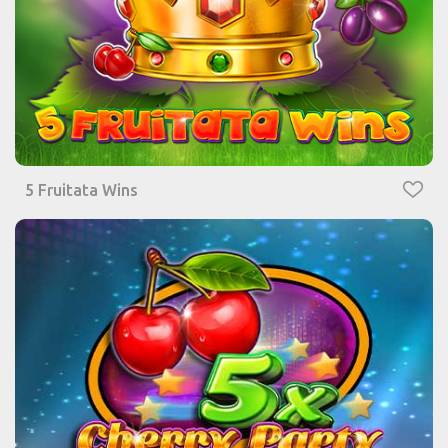
5 Fruitata Wins