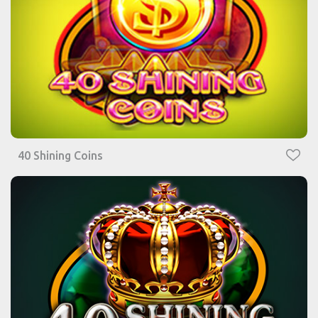
40 Shining Coins