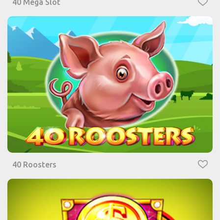
40 Mega Slot
40 Roosters