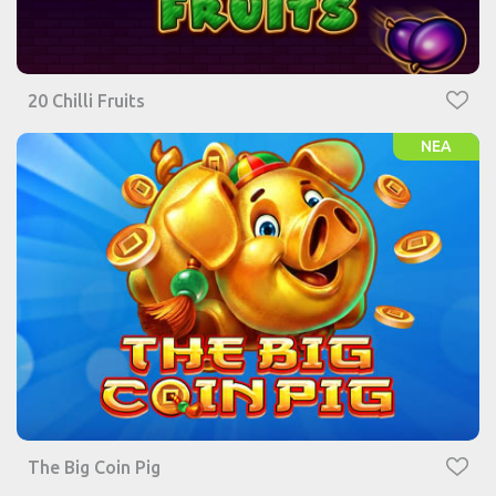
20 Chilli Fruits
ΝΈΑ
The Big Coin Pig