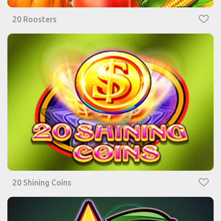
20 Roosters
20 Shining Coins