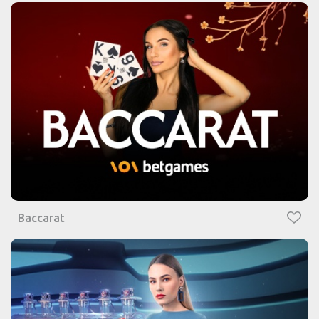
Baccarat