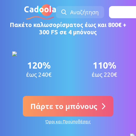
Αναζήτηση
Είσο
Πακέτο καλωσορίσματος έως και 800€ +
300 FS σε 4 μπόνους
120%
110%
έως 240€
έως 220€
Πάρτε το μπόνους
Όροι και Προϋποθέσεις