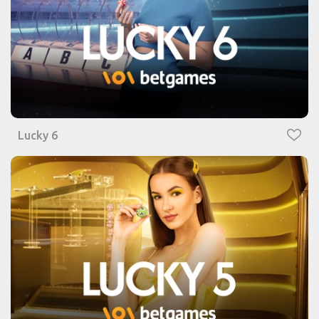
Lucky 6