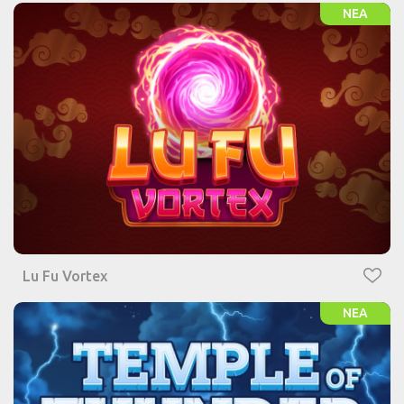
ΝΈΑ
Lu Fu Vortex
ΝΈΑ