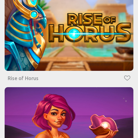
Rise of Horus