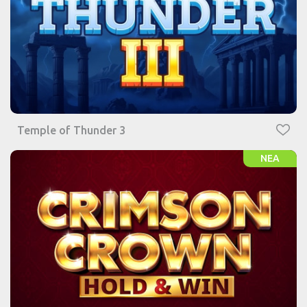
Temple of Thunder 3
ΝΈΑ