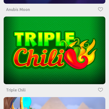
Anubis Moon
Triple Chili