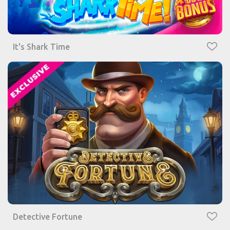
It's Shark Time
Detective Fortune