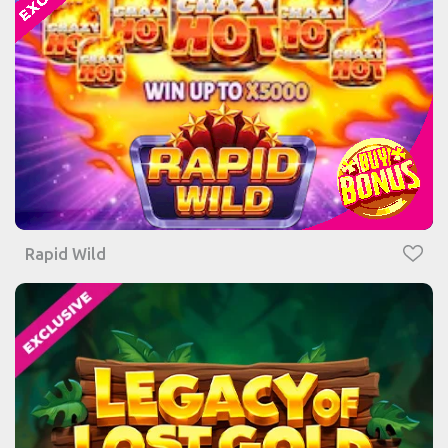
Rapid Wild