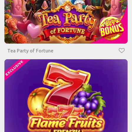
Tea Party of Fortune