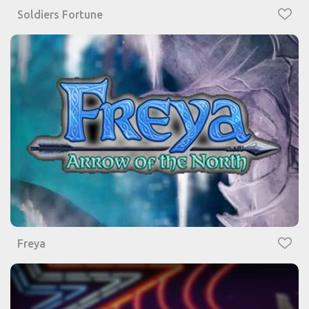
Soldiers Fortune
Freya