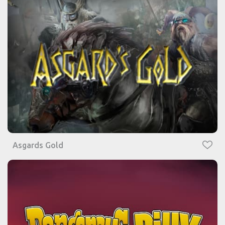
Asgards Gold