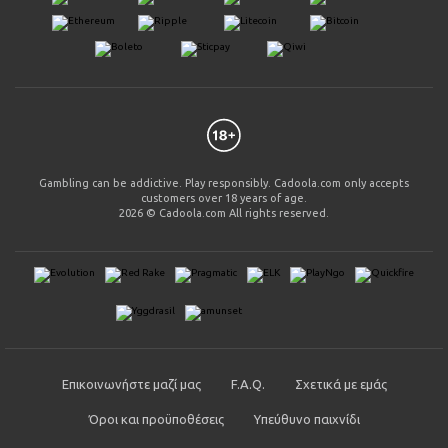
Gambling can be addictive. Play responsibly. Cadoola.com only accepts
customers over 18 years of age.
2026 © Cadoola.com All rights reserved.
Επικοινωνήστε μαζί μας
F.A.Q.
Σχετικά με εμάς
Όροι και προϋποθέσεις
Υπεύθυνο παιχνίδι