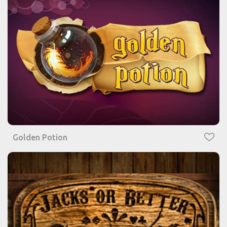
Golden Potion