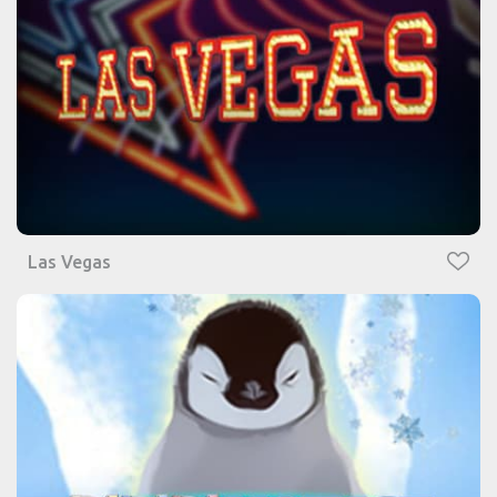
Las Vegas