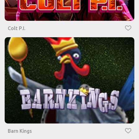
Colt P.I.
Barn Kings