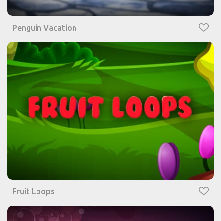
Penguin Vacation
Fruit Loops