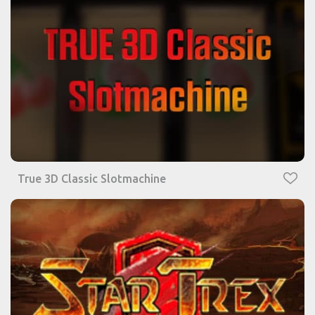
True 3D Classic Slotmachine