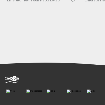
Emerald Hall Teen Patti 20-20
Emerald Ha