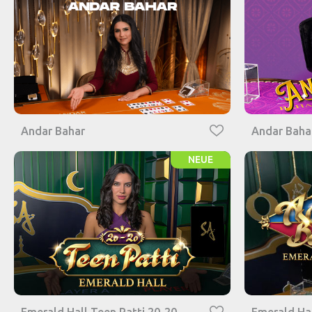
Andar Bahar
Andar Baha
NEUE