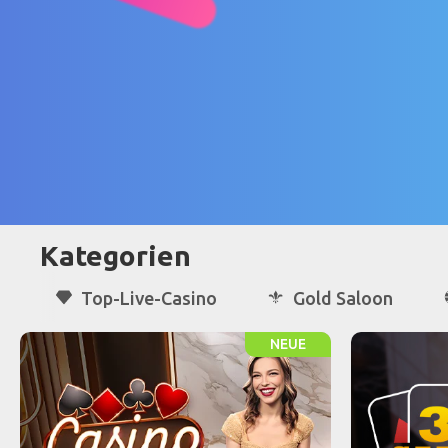
Kategorien
Top-Live-Casino
Gold Saloon
NEUE