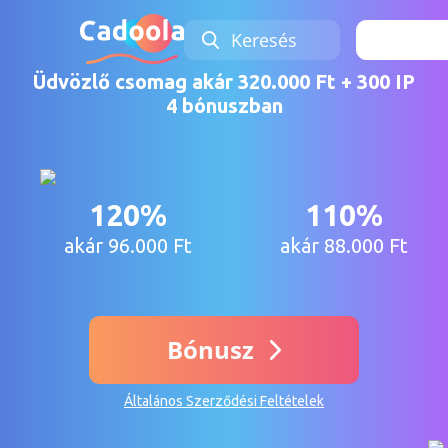
Keresés
Belé
Üdvözlő csomag akár 320.000 Ft + 300 IP
4 bónuszban
120%
110%
akár 96.000 Ft
akár 88.000 Ft
Bónusz
Általános Szerződési Feltételek