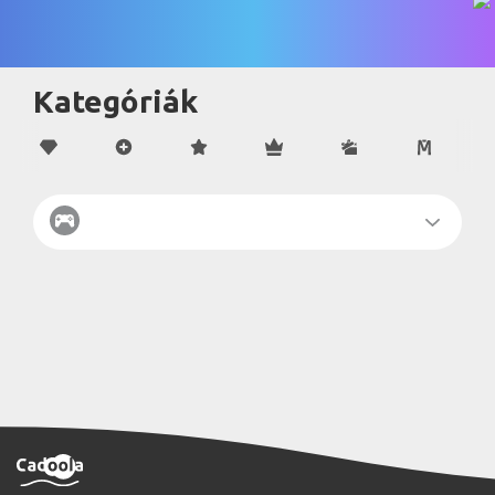
Kategóriák