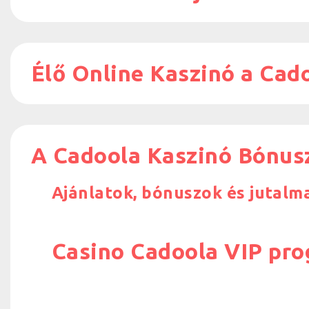
Élő Online Kaszinó a Cad
A Cadoola Kaszinó Bónus
Ajánlatok, bónuszok és jutalm
Casino Cadoola VIP pr