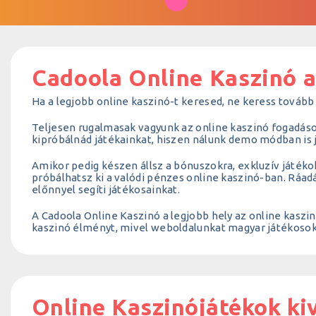
Cadoola Online Kaszinó a
Ha a legjobb online kaszinó-t keresed, ne keress tovább
Teljesen rugalmasak vagyunk az online kaszinó fogadások
kipróbálnád játékainkat, hiszen nálunk demo módban is j
Amikor pedig készen állsz a bónuszokra, exkluzív játék
próbálhatsz ki a valódi pénzes online kaszinó-ban. Ráad
előnnyel segíti játékosainkat.
A Cadoola Online Kaszinó a legjobb hely az online kasz
kaszinó élményt, mivel weboldalunkat magyar játékosok 
Online Kaszinójátékok ki