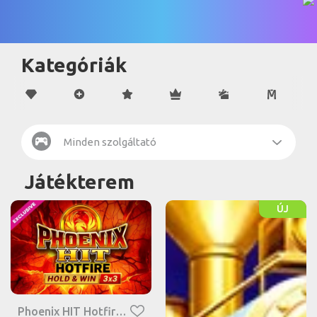
Kategóriák
Minden szolgáltató
Játékterem
ÚJ
Phoenix HIT Hotfire Hold & Win Buy Bonus