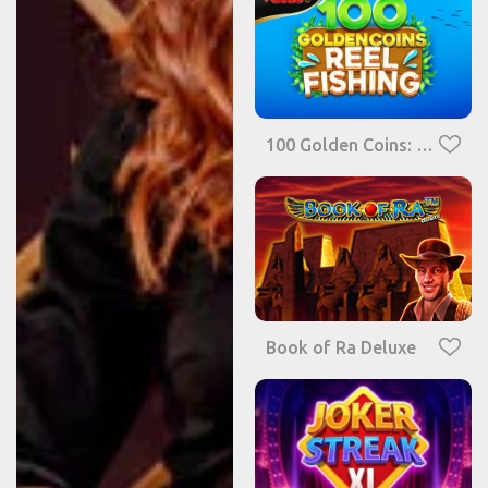
100 Golden Coins: Reel Fishing
Book of Ra Deluxe