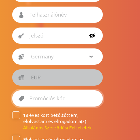
18 éves kort betöltöttem,
elolvastam és elfogadom a(z)
Általános Szerződési Feltételek
Elolvastam és elfogadom az