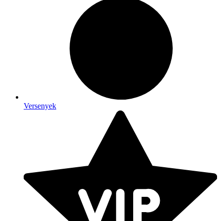
Versenyek