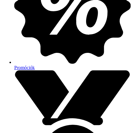
Promóciók