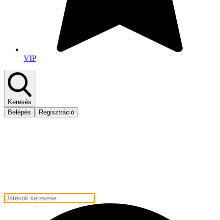
VIP
Keresés
Belépés
Regisztráció