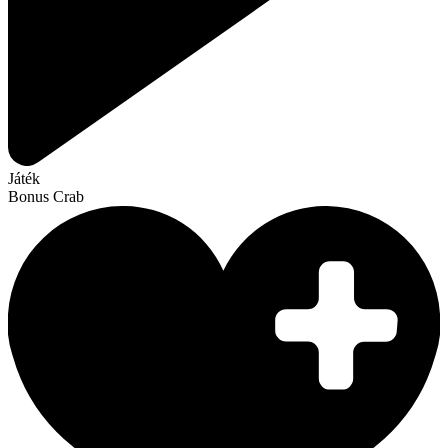
Játék
Bonus Crab