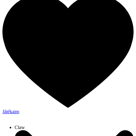
Játékaim
Claw