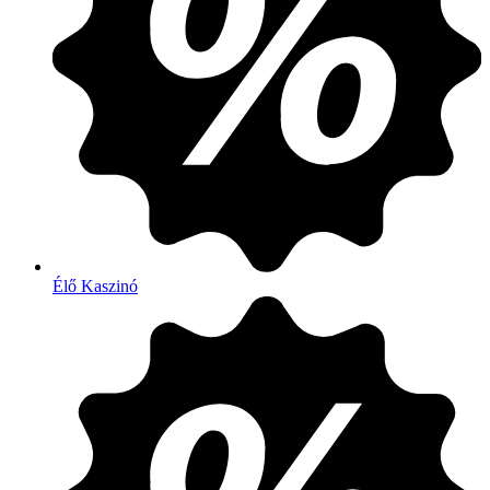
Élő Kaszinó