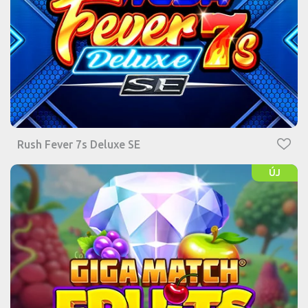
Rush Fever 7s Deluxe SE
ÚJ