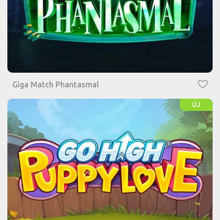
Giga Match Phantasmal
ÚJ