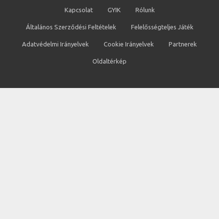
Kapcsolat
GYIK
Rólunk
Általános Szerződési Feltételek
Felelősségteljes Játék
Adatvédelmi Irányelvek
Cookie Irányelvek
Partnerek
Oldaltérkép