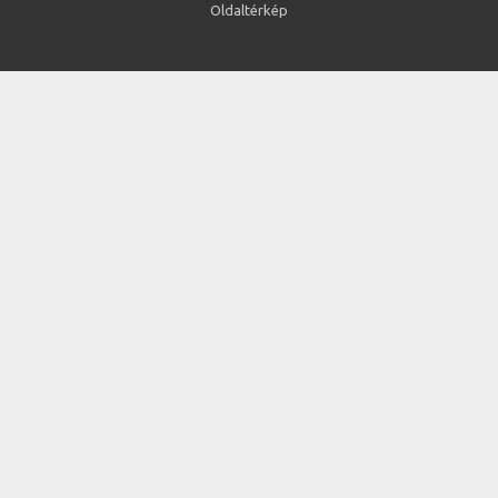
Oldaltérkép