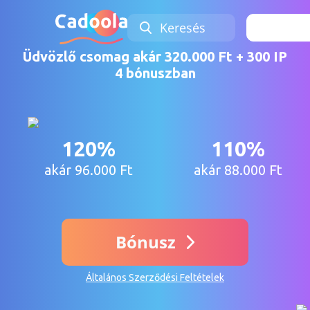
Keresés
Belé
Üdvözlő csomag akár 320.000 Ft + 300 IP
4 bónuszban
120%
110%
akár 96.000 Ft
akár 88.000 Ft
Bónusz
Általános Szerződési Feltételek