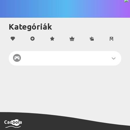
Kategóriák