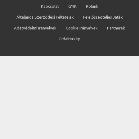
Kapcsolat
GYIK
Rólunk
Általános Szerződési Feltételek
Felelősségteljes Játék
Adatvédelmi Irányelvek
Cookie Irányelvek
Partnerek
Oldaltérkép